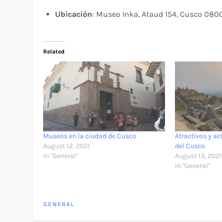
Ubicación
: Museo Inka, Ataud 154, Cusco 080
Related
Museos en la ciudad de Cusco
Atractivos y ac
August 12, 2021
del Cusco
In "General"
August 13, 202
In "General"
GENERAL