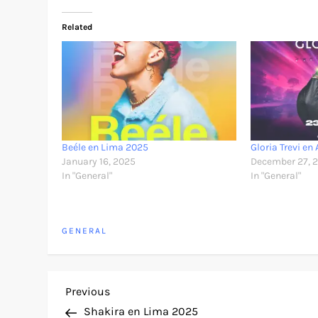
Related
Beéle en Lima 2025
Gloria Trevi en
January 16, 2025
December 27, 
In "General"
In "General"
GENERAL
P
Previous
Previous
Post
Shakira en Lima 2025