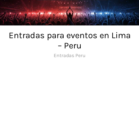
Skip
to
content
Entradas para eventos en Lima
– Peru
Entradas Peru