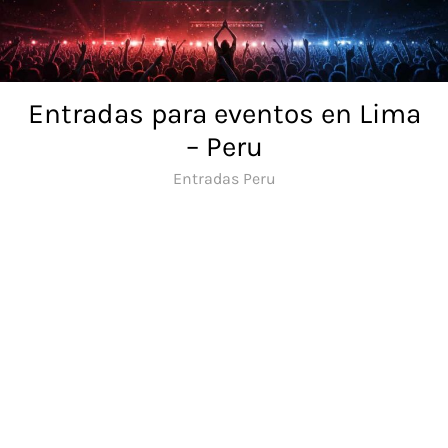
Skip
to
content
Entradas para eventos en Lima
– Peru
Entradas Peru