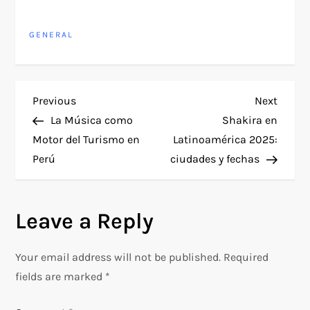
GENERAL
P
Previous
Next
Previous
Next
Post
Post
La Música como
Shakira en
o
Motor del Turismo en
Latinoamérica 2025:
Perú
ciudades y fechas
s
t
Leave a Reply
n
Your email address will not be published.
Required
a
fields are marked
*
v