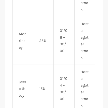
stoc
k
Hast
01/0
a
Mor
8 –
agot
riss
25%
30/
ar
ey
09
stoc
k
Hast
01/0
a
Jess
4 –
agot
e &
15%
30/
ar
Joy
09
stoc
k