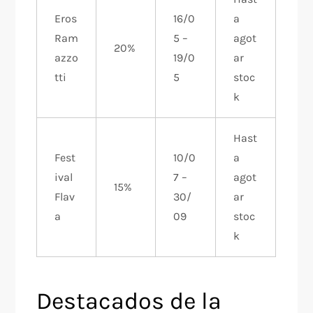
Eros
16/0
a
Ram
5 –
agot
20%
azzo
19/0
ar
tti
5
stoc
k
Hast
Fest
10/0
a
ival
7 –
agot
15%
Flav
30/
ar
a
09
stoc
k
Destacados de la