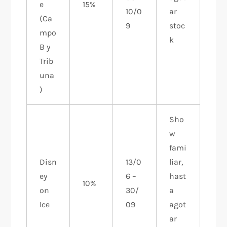
e
15%
10/0
ar
(Ca
9
stoc
mpo
k
B y
Trib
una
)
Sho
w
fami
Disn
13/0
liar,
ey
6 –
hast
10%
on
30/
a
Ice
09
agot
ar