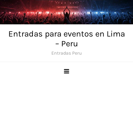
Skip
to
content
Entradas para eventos en Lima
– Peru
Entradas Peru