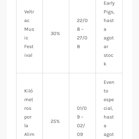
Early
Veltr
Pigs,
ac
22/0
hast
Mus
8 –
a
30%
ic
27/0
agot
Fest
8
ar
ival
stoc
k
Even
Kiló
to
met
espe
ros
01/0
cial,
por
9 –
hast
25%
la
02/
a
Alim
09
agot