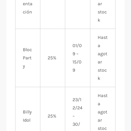
enta
ar
ción
stoc
k
Hast
01/0
a
Bloc
9 –
agot
Part
25%
15/0
ar
y
9
stoc
k
Hast
23/1
a
2/24
Billy
agot
25%
–
Idol
ar
30/
stoc