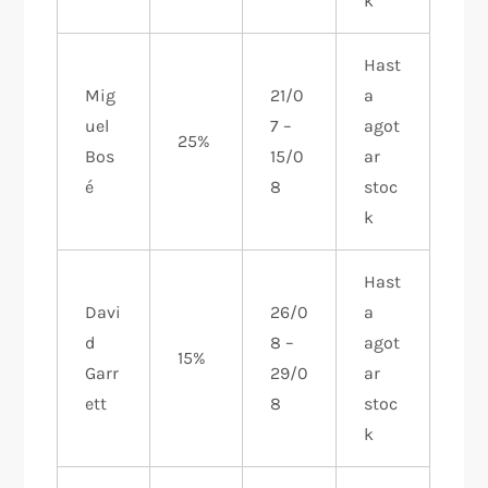
k
Hast
Mig
21/0
a
uel
7 –
agot
25%
Bos
15/0
ar
é
8
stoc
k
Hast
Davi
26/0
a
d
8 –
agot
15%
Garr
29/0
ar
ett
8
stoc
k