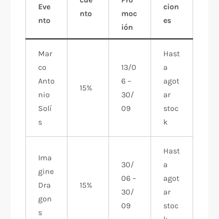
Eve
cion
nto
moc
nto
es
ión
Mar
Hast
co
13/0
a
Anto
6 –
agot
15%
nio
30/
ar
Solí
09
stoc
s
k
Hast
Ima
30/
a
gine
06 –
agot
Dra
15%
30/
ar
gon
09
stoc
s