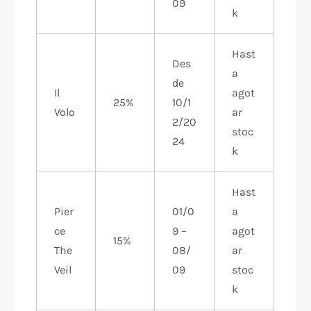
09
k
Hast
Des
a
de
Il
agot
25%
10/1
Volo
ar
2/20
stoc
24
k
Hast
Pier
01/0
a
ce
9 –
agot
15%
The
08/
ar
Veil
09
stoc
k