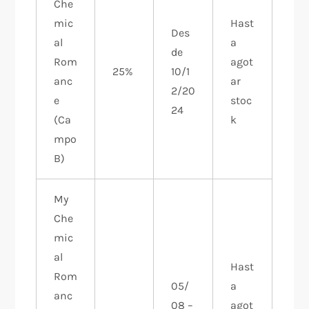
Che
mic
Hast
Des
al
a
de
Rom
agot
25%
10/1
anc
ar
2/20
e
stoc
24
(Ca
k
mpo
B)
My
Che
mic
al
Hast
Rom
05/
a
anc
08 –
agot