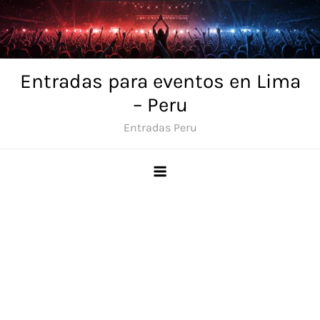
Skip
to
content
Entradas para eventos en Lima
– Peru
Entradas Peru