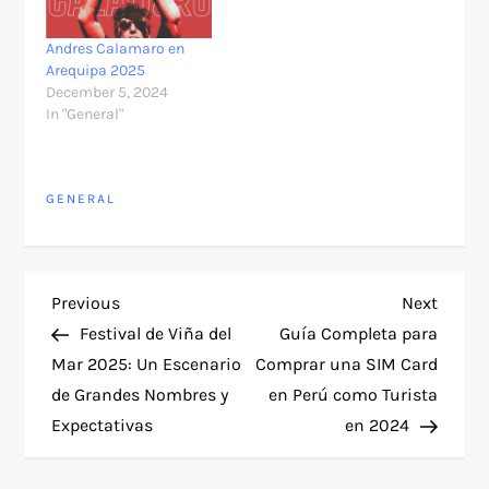
Andres Calamaro en
Arequipa 2025
December 5, 2024
In "General"
GENERAL
P
Previous
Next
Previous
Next
Post
Post
Festival de Viña del
Guía Completa para
o
Mar 2025: Un Escenario
Comprar una SIM Card
de Grandes Nombres y
en Perú como Turista
s
Expectativas
en 2024
t