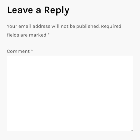
n
Leave a Reply
a
Your email address will not be published.
Required
v
fields are marked
*
i
Comment
*
g
a
t
i
o