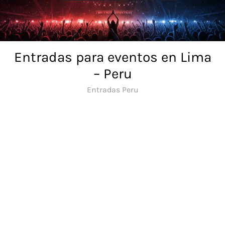
Skip
to
content
Entradas para eventos en Lima
– Peru
Entradas Peru