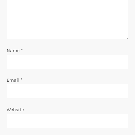
a
t
i
o
Name
*
n
Email
*
Website