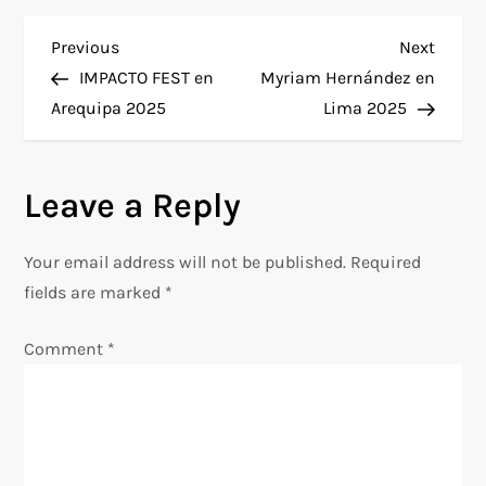
P
Previous
Next
Previous
Next
Post
Post
IMPACTO FEST en
Myriam Hernández en
o
Arequipa 2025
Lima 2025
s
Leave a Reply
t
n
Your email address will not be published.
Required
fields are marked
*
a
Comment
*
v
i
g