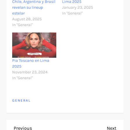
Chile, Argentina y Brasil
Lima 2025
revelan su lineup
January 23, 2025
estelar
In "General"
August 28, 2025
In "General"
Pia Toscano en Lima
2025
November 23, 2024
In "General"
GENERAL
Previous
Next
Previous
Next