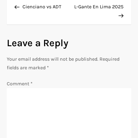
P
Post
Post
Cienciano vs ADT
L-Gante En Lima 2025
o
s
Leave a Reply
t
n
Your email address will not be published.
Required
fields are marked
*
a
Comment
*
v
i
g
a