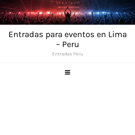
Skip
to
content
Entradas para eventos en Lima
– Peru
Entradas Peru