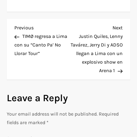
P
Previous
Next
Previous
Next
Post
Post
TIMØ regresa a Lima
Justin Quiles, Lenny
o
con su “Canto Pa’ No
Tavárez, Jerry Di y ADSO
Llorar Tour”
llegan a Lima con un
s
explosivo show en
t
Arena 1
n
Leave a Reply
a
v
Your email address will not be published.
Required
fields are marked
*
i