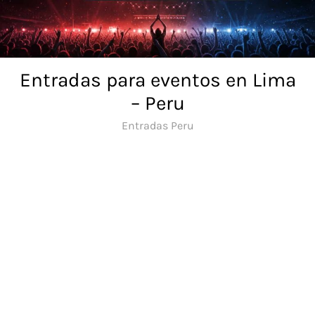
Skip
to
content
Entradas para eventos en Lima
– Peru
Entradas Peru