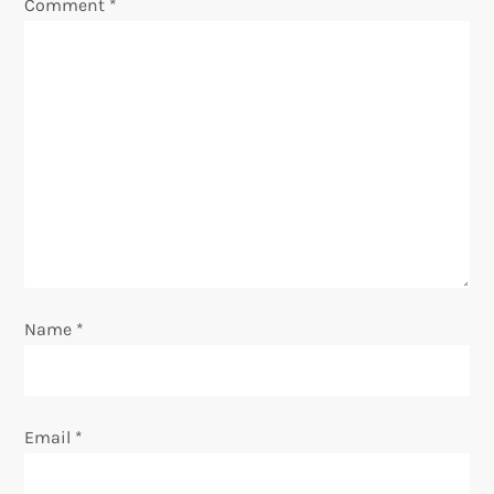
Comment
*
g
a
t
i
o
n
Name
*
Email
*