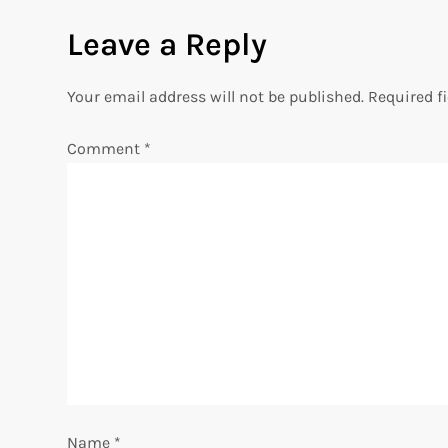
s
Leave a Reply
t
n
Your email address will not be published.
Required f
a
Comment
*
v
i
g
a
t
i
Name
*