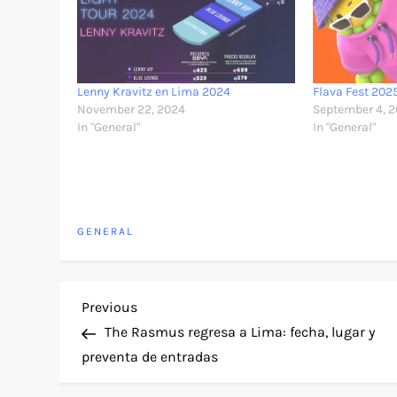
Lenny Kravitz en Lima 2024
Flava Fest 202
November 22, 2024
September 4, 
In "General"
In "General"
GENERAL
P
Previous
Previous
Post
The Rasmus regresa a Lima: fecha, lugar y
o
preventa de entradas