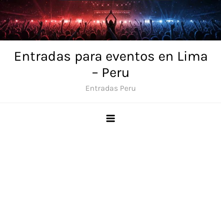
Skip
to
content
Entradas para eventos en Lima
– Peru
Entradas Peru