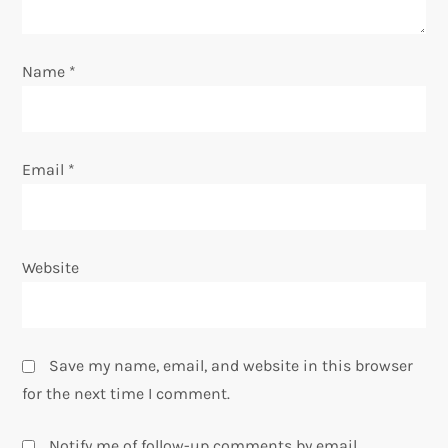
n
Name
*
Email
*
Website
Save my name, email, and website in this browser
for the next time I comment.
Notify me of follow-up comments by email.