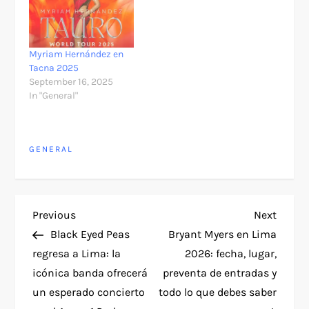
Myriam Hernández en
Tacna 2025
September 16, 2025
In "General"
GENERAL
P
Previous
Next
Previous
Next
Post
Post
Black Eyed Peas
Bryant Myers en Lima
o
regresa a Lima: la
2026: fecha, lugar,
icónica banda ofrecerá
preventa de entradas y
s
un esperado concierto
todo lo que debes saber