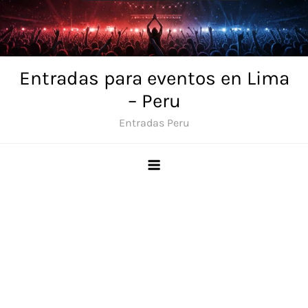
Skip
to
content
Entradas para eventos en Lima
– Peru
Entradas Peru