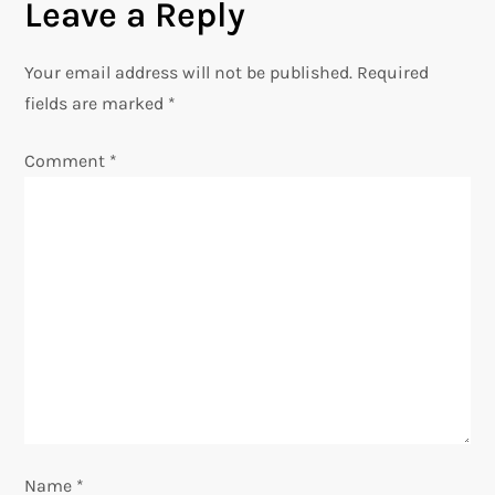
Leave a Reply
t
n
Your email address will not be published.
Required
fields are marked
*
a
Comment
*
v
i
g
a
t
i
o
Name
*