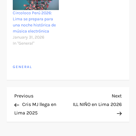
Circoloco Perú 2026:
Lima se prepara para
una noche histórica de
música electrónica
January 31, 2026
In "General"
GENERAL
P
Previous
Next
Previous
Next
Post
Post
Cris MJ llega en
ILL NIÑO en Lima 2026
o
Lima 2025
s