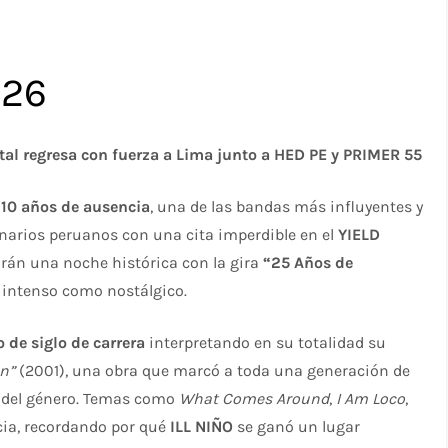
026
etal regresa con fuerza a Lima junto a HED PE y PRIMER 55
e
10 años de ausencia
, una de las bandas más influyentes y
cenarios peruanos con una cita imperdible en el
YIELD
virán una noche histórica con la gira
“25 Años de
 intenso como nostálgico.
 de siglo de carrera
interpretando en su totalidad su
n”
(2001), una obra que marcó a toda una generación de
es del género. Temas como
What Comes Around
,
I Am Loco
,
cia, recordando por qué
ILL NIÑO
se ganó un lugar