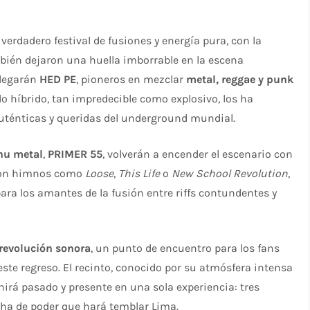
 verdadero festival de fusiones y energía pura, con la
bién dejaron una huella imborrable en la escena
llegarán
HED PE
, pioneros en mezclar
metal, reggae y punk
o híbrido, tan impredecible como explosivo, los ha
ténticas y queridas del underground mundial.
 nu metal
,
PRIMER 55
, volverán a encender el escenario con
. Con himnos como
Loose
,
This Life
o
New School Revolution
,
ra los amantes de la fusión entre riffs contundentes y
revolución sonora
, un punto de encuentro para los fans
ste regreso. El recinto, conocido por su atmósfera intensa
nirá pasado y presente en una sola experiencia: tres
cha de poder que hará temblar Lima.