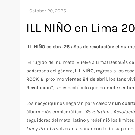
ILL NIÑO en Lima 2
ILL NIÑO celebra 25 años de revolución: el nu m
¡El rugido del nu metal vuelve a Lima! Después d
poderosas del género,
ILL NIÑO
, regresa a los es
ROCK
. El próximo
viernes 24 de abril
, los fans vi
Revolución”
, un espectáculo que promete ser tan
Los neoyorquinos llegarán para celebrar
un cuarto
álbum más emblemático:
“Revolution… Revolució
seguidores del metal latino y redefinió los límit
Liar
y
Rumba
volverán a sonar con toda su poten