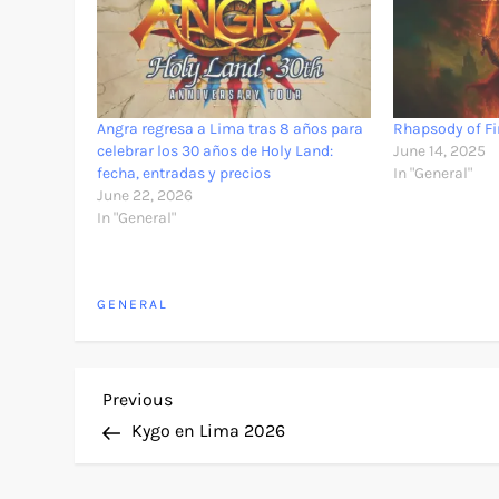
Angra regresa a Lima tras 8 años para
Rhapsody of Fi
celebrar los 30 años de Holy Land:
June 14, 2025
fecha, entradas y precios
In "General"
June 22, 2026
In "General"
GENERAL
P
Previous
Previous
Post
Kygo en Lima 2026
o