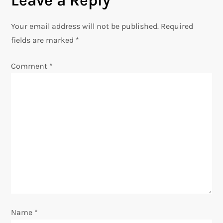
Leave a Reply
n
Your email address will not be published.
Required
a
fields are marked
*
v
Comment
*
i
g
a
t
i
o
Name
*
n