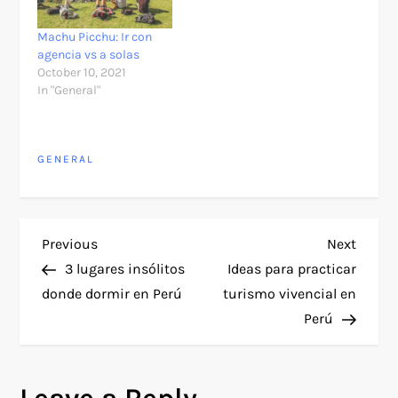
Machu Picchu: Ir con
agencia vs a solas
October 10, 2021
In "General"
GENERAL
P
Previous
Next
Previous
Next
Post
Post
3 lugares insólitos
Ideas para practicar
o
donde dormir en Perú
turismo vivencial en
Perú
s
t