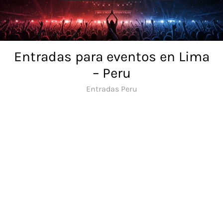
Skip
to
content
Entradas para eventos en Lima
– Peru
Entradas Peru