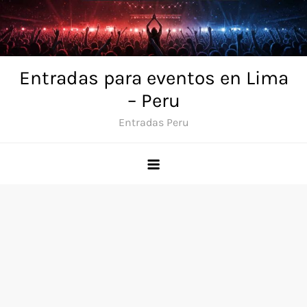
Skip
to
content
Entradas para eventos en Lima
– Peru
Entradas Peru