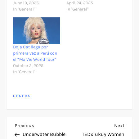
June 19, 2025
April 24, 2025
In "General"
In "General"
Doja Cat llega por
primera vez a Perú con
el “Ma Vie World Tour”
October 2, 2025
In "General"
GENERAL
P
Previous
Next
Previous
Next
Post
Post
Underwater Bubble
TEDxTukuy Women