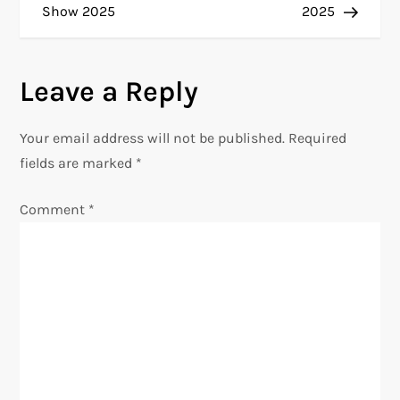
o
Show 2025
2025
s
Leave a Reply
t
n
Your email address will not be published.
Required
fields are marked
*
a
Comment
*
v
i
g
a
t