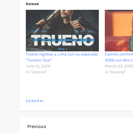
Related
Trueno regresa a Lima con su esperado
Camilo confir
“Turrazo Tour”
2026 con dos c
June 10, 2026
March 23, 202
In "General"
In "General"
GENERAL
P
Previous
Previous