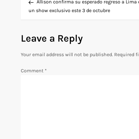
Post
Allison confirma su esperado regreso a Lima
o
un show exclusivo este 3 de octubre
s
Leave a Reply
t
n
Your email address will not be published.
Required f
a
Comment
*
v
i
g
a