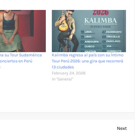
ma su Tour Sudamérica
Kalimba regresa al país con su Íntimo
onciertos en Perú
Tour Perú 2026: una gira que recorrerá
6
13 ciudades
February 24, 2026
In "General"
Nex
Next