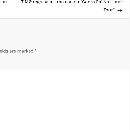
Pos
 con
TIMØ regresa a Lima con su “Canto Pa’ No Llorar
Tour”
ields are marked
*