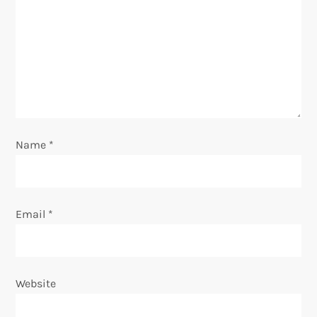
g
a
t
i
o
Name
*
n
Email
*
Website