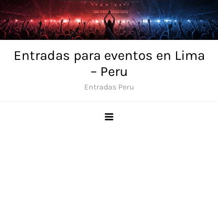
Skip
to
content
Entradas para eventos en Lima
– Peru
Entradas Peru