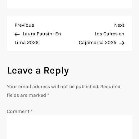
P
Previous
Next
Previous
Next
Post
Post
Laura Pausini En
Los Cafres en
o
Lima 2026
Cajamarca 2025
s
Leave a Reply
t
n
Your email address will not be published.
Required
fields are marked
*
a
Comment
*
v
i