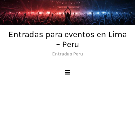
Skip
to
content
Entradas para eventos en Lima
– Peru
Entradas Peru