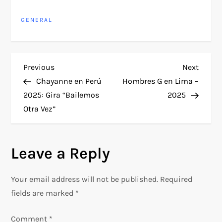
GENERAL
P
Previous
Next
Previous
Next
Post
Post
Chayanne en Perú
Hombres G en Lima –
o
2025: Gira “Bailemos
2025
Otra Vez”
s
t
Leave a Reply
n
Your email address will not be published.
Required
a
fields are marked
*
v
Comment
*