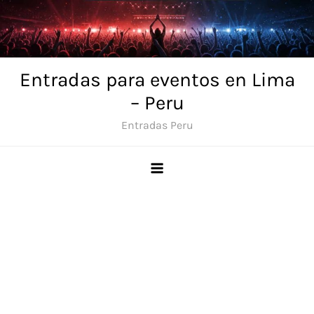
Skip
to
content
Entradas para eventos en Lima
– Peru
Entradas Peru