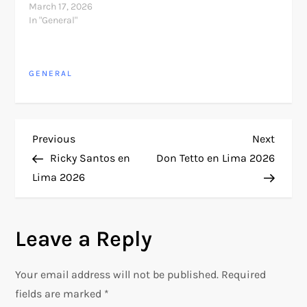
March 17, 2026
In "General"
GENERAL
P
Previous
Next
Previous
Next
Post
Post
Ricky Santos en
Don Tetto en Lima 2026
o
Lima 2026
s
Leave a Reply
t
n
Your email address will not be published.
Required
fields are marked
*
a