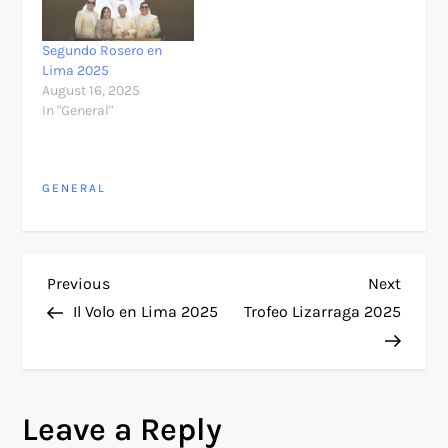
Segundo Rosero en
Lima 2025
August 16, 2025
In "General"
GENERAL
P
Previous
Next
Previous
Next
Post
Post
Il Volo en Lima 2025
Trofeo Lizarraga 2025
o
s
Leave a Reply
t