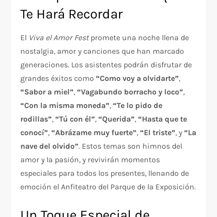
Te Hará Recordar
El
Viva el Amor Fest
promete una noche llena de
nostalgia, amor y canciones que han marcado
generaciones. Los asistentes podrán disfrutar de
grandes éxitos como
“Como voy a olvidarte”
,
“Sabor a miel”
,
“Vagabundo borracho y loco”
,
“Con la misma moneda”
,
“Te lo pido de
rodillas”
,
“Tú con él”
,
“Querida”
,
“Hasta que te
conocí”
,
“Abrázame muy fuerte”
,
“El triste”
, y
“La
nave del olvido”
. Estos temas son himnos del
amor y la pasión, y revivirán momentos
especiales para todos los presentes, llenando de
emoción el Anfiteatro del Parque de la Exposición.
Un Toque Especial de