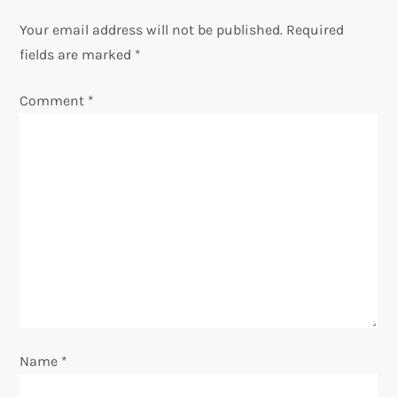
n
Your email address will not be published.
Required
fields are marked
*
a
Comment
*
v
i
g
a
t
i
o
Name
*