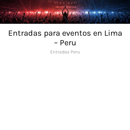
Skip
to
content
Entradas para eventos en Lima
– Peru
Entradas Peru