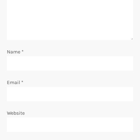
a
t
i
o
Name
*
n
Email
*
Website