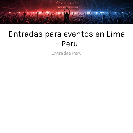
Skip
to
content
Entradas para eventos en Lima
– Peru
Entradas Peru