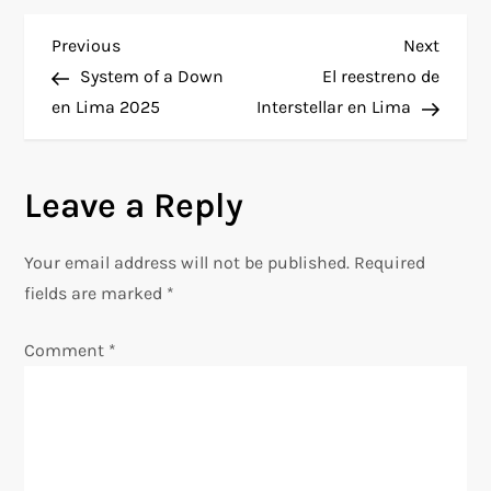
P
Previous
Next
Previous
Next
Post
Post
System of a Down
El reestreno de
o
en Lima 2025
Interstellar en Lima
s
Leave a Reply
t
n
Your email address will not be published.
Required
fields are marked
*
a
Comment
*
v
i
g