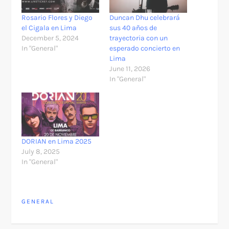
Rosario Flores y Diego
Duncan Dhu celebrará
el Cigala en Lima
sus 40 años de
December 5, 2024
trayectoria con un
In "General"
esperado concierto en
Lima
June 11, 2026
In "General"
DORIAN en Lima 2025
July 8, 2025
In "General"
GENERAL