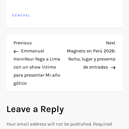
GENERAL
P
Previous
Next
Previous
Next
Post
Post
Emmanuel
Magneto en Perú 2026:
o
Horvilleur llega a Lima
fecha, lugar y preventa
con un show íntimo
de entradas
s
para presentar Mi año
t
gótico
n
Leave a Reply
a
v
Your email address will not be published.
Required