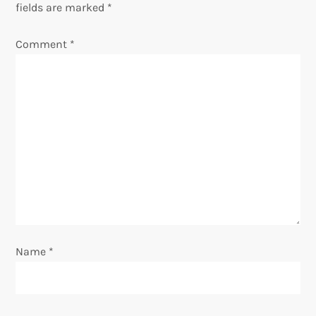
fields are marked
*
i
Comment
*
g
a
t
i
o
n
Name
*