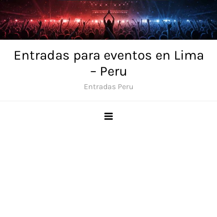
Skip
to
content
Entradas para eventos en Lima
– Peru
Entradas Peru