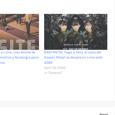
 a Lima: Una Noche de
BABYMETAL llega a Perú: el caos del
rnativo y Nostalgia para
Kawaii Metal se desata en Lima este
nos
2026
April 14, 2026
In "General"
Nex
Next