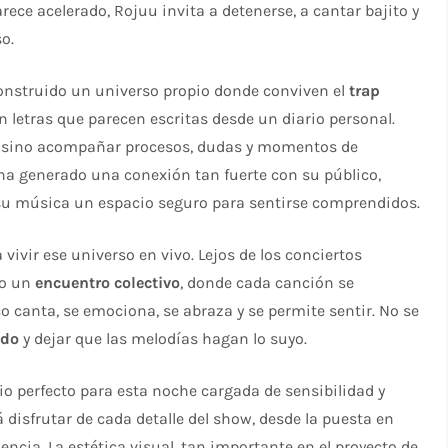
ce acelerado, Rojuu invita a detenerse, a cantar bajito y
o.
construido un universo propio donde conviven el
trap
on letras que parecen escritas desde un diario personal.
, sino acompañar procesos, dudas y momentos de
 ha generado una conexión tan fuerte con su público,
su música un espacio seguro para sentirse comprendidos.
ivir ese universo en vivo. Lejos de los conciertos
mo un
encuentro colectivo
, donde cada canción se
 canta, se emociona, se abraza y se permite sentir. No se
odo
y dejar que las melodías hagan lo suyo.
io perfecto para esta noche cargada de sensibilidad y
disfrutar de cada detalle del show, desde la puesta en
iencia. La estética visual, tan importante en el proyecto de