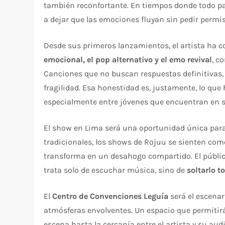
también reconfortante. En tiempos donde todo pare
a dejar que las emociones fluyan sin pedir permis
Desde sus primeros lanzamientos, el artista ha 
emocional, el pop alternativo y el emo revival
, c
Canciones que no buscan respuestas definitivas
fragilidad. Esa honestidad es, justamente, lo que
especialmente entre jóvenes que encuentran en 
El show en Lima será una oportunidad única para v
tradicionales, los shows de Rojuu se sienten co
transforma en un desahogo compartido. El público
trata solo de escuchar música, sino de
soltarlo t
El
Centro de Convenciones Leguía
será el escenar
atmósferas envolventes. Un espacio que permitirá 
escena hasta la cercanía entre el artista y su aud