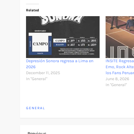
Related
Depresión Sonora regresa a Lima en
INSITE Regresa
2026
Emo, Rock Alte
December 11, 2025
los Fans Perua
In "General"
June 8, 2026
In "General"
GENERAL
Previous
Previous