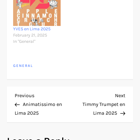
YVES en Lima 2025
February 21, 2025
In "General"
GENERAL
P
Previous
Next
Previous
Next
Post
Post
Animatissimo en
Timmy Trumpet en
o
Lima 2025
Lima 2025
s