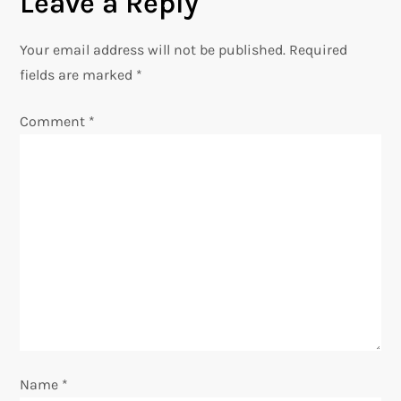
Leave a Reply
t
n
Your email address will not be published.
Required
fields are marked
*
a
Comment
*
v
i
g
a
t
i
o
Name
*