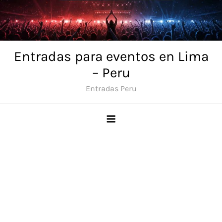
Skip
to
content
Entradas para eventos en Lima
– Peru
Entradas Peru