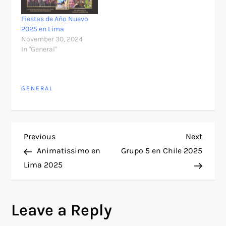
Fiestas de Año Nuevo
2025 en Lima
November 30, 2024
In "General"
GENERAL
P
Previous
Next
Previous
Next
Post
Post
Animatissimo en
Grupo 5 en Chile 2025
o
Lima 2025
s
Leave a Reply
t