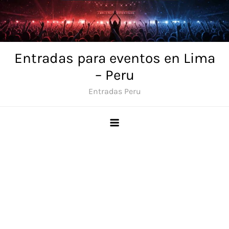
Skip
to
content
Entradas para eventos en Lima
– Peru
Entradas Peru