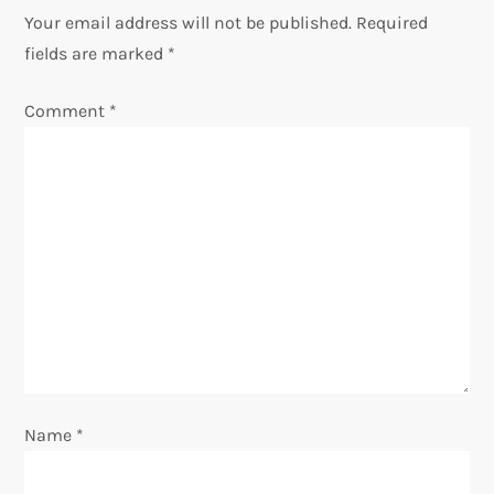
n
Your email address will not be published.
Required
fields are marked
*
a
Comment
*
v
i
g
a
t
i
o
Name
*
n