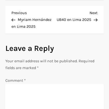
P
Previous
Next
Previous
Next
Post
Post
Myriam Hernández
UB40 en Lima 2025
o
en Lima 2025
s
Leave a Reply
t
n
Your email address will not be published.
Required
fields are marked
*
a
Comment
*
v
i
g