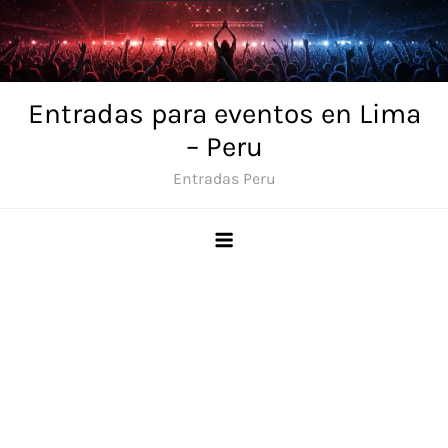
Skip
to
content
Entradas para eventos en Lima
– Peru
Entradas Peru