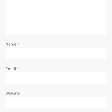
a
t
i
o
Name
*
n
Email
*
Website