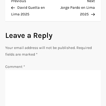
P
Previous
Next
Previous
Next
Post
Post
David Guetta en
Jorge Pardo en Lima
o
Lima 2025
2025
s
Leave a Reply
t
n
Your email address will not be published.
Required
fields are marked
*
a
Comment
*
v
i
g
a