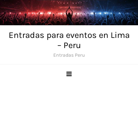
Skip
to
content
Entradas para eventos en Lima
– Peru
Entradas Peru