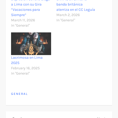
a Lima con su Gira
banda británica
“Vacaciones para
aterriza en el CC Leguía
Siempre”
March 2, 2026
March 11, 2026
In "General"
In "General"
Lacrimosa en Lima
2025
February 16, 2025
In "General"
GENERAL