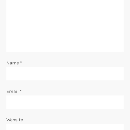
g
a
t
i
o
Name
*
n
Email
*
Website