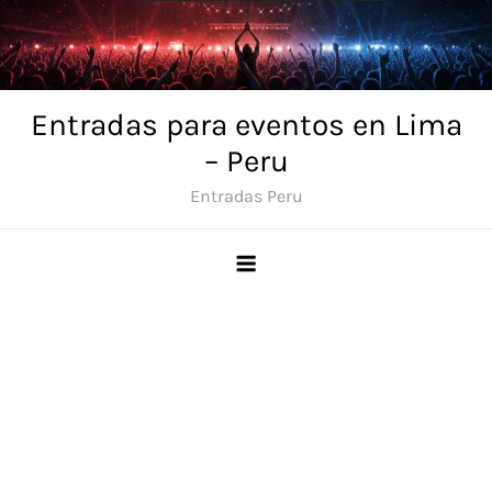
Skip
to
content
Entradas para eventos en Lima
– Peru
Entradas Peru