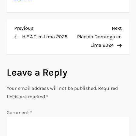
P
Previous
Next
Previous
Next
Post
Post
H.E.A.T en Lima 2025
Plácido Domingo en
o
Lima 2024
s
Leave a Reply
t
n
Your email address will not be published.
Required
fields are marked
*
a
Comment
*
v
i