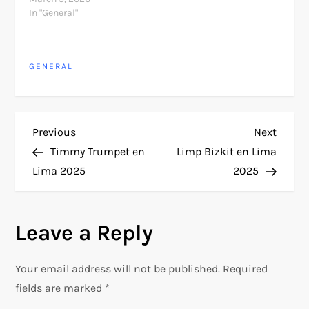
In "General"
GENERAL
P
Previous
Next
Previous
Next
Post
Post
Timmy Trumpet en
Limp Bizkit en Lima
o
Lima 2025
2025
s
Leave a Reply
t
n
Your email address will not be published.
Required
fields are marked
*
a