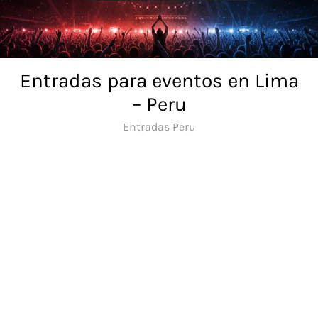
Skip
to
content
Entradas para eventos en Lima
– Peru
Entradas Peru