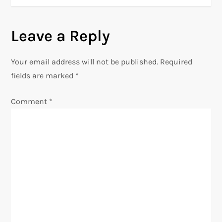
n
Leave a Reply
a
v
Your email address will not be published.
Required
fields are marked
*
i
Comment
*
g
a
t
i
o