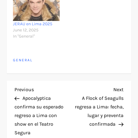
JERAU en Lima 2025
June 12, 2025
In "General"
GENERAL
P
Previous
Next
Previous
Next
Post
Post
Apocalyptica
A Flock of Seagulls
o
confirma su esperado
regresa a Lima: fecha,
regreso a Lima con
lugar y preventa
s
show en el Teatro
confirmada
t
Segura