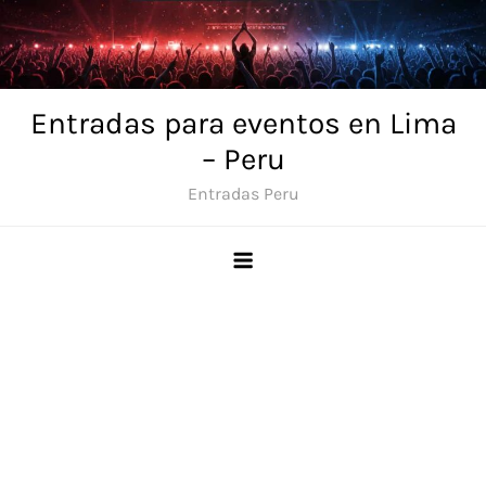
Skip
to
content
Entradas para eventos en Lima
– Peru
Entradas Peru