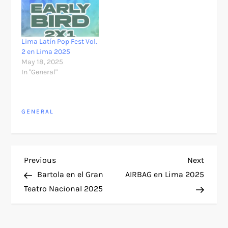
Lima Latín Pop Fest Vol.
2 en Lima 2025
May 18, 2025
In "General"
GENERAL
P
Previous
Next
Previous
Next
Post
Post
Bartola en el Gran
AIRBAG en Lima 2025
o
Teatro Nacional 2025
s