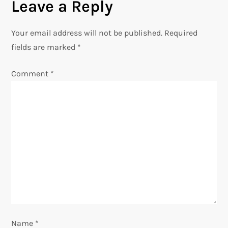
Leave a Reply
t
n
Your email address will not be published.
Required
fields are marked
*
a
Comment
*
v
i
g
a
t
i
o
Name
*