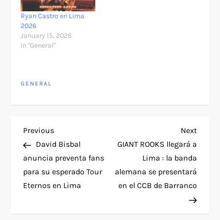
Ryan Castro en Lima
2026
January 15, 2026
In "General"
GENERAL
P
Previous
Next
Previous
Next
Post
Post
David Bisbal
GIANT ROOKS llegará a
o
anuncia preventa fans
Lima : la banda
para su esperado Tour
alemana se presentará
s
Eternos en Lima
en el CCB de Barranco
t