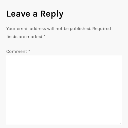
n
Leave a Reply
a
v
Your email address will not be published.
Required
fields are marked
*
i
Comment
*
g
a
t
i
o
n