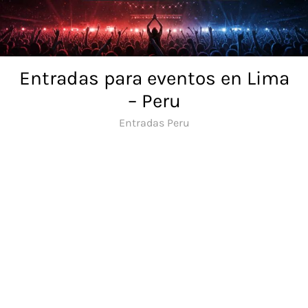
Skip
to
content
Entradas para eventos en Lima
– Peru
Entradas Peru