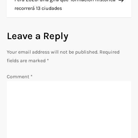
s
recorrerá 13 ciudades
t
n
Leave a Reply
a
Your email address will not be published.
Required
v
fields are marked
*
i
Comment
*
g
a
t
i