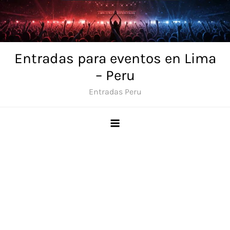
Skip
to
content
Entradas para eventos en Lima
– Peru
Entradas Peru