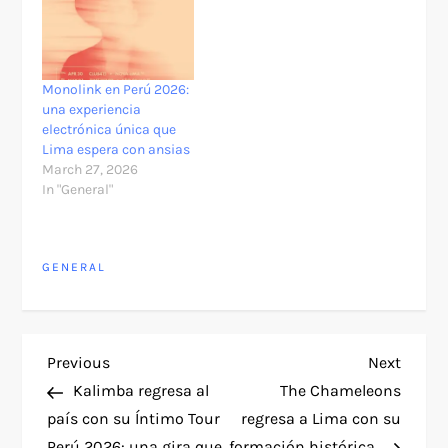
Monolink en Perú 2026:
una experiencia
electrónica única que
Lima espera con ansias
March 27, 2026
In "General"
GENERAL
P
Previous
Next
Previous
Next
Post
Post
Kalimba regresa al
The Chameleons
o
país con su Íntimo Tour
regresa a Lima con su
Perú 2026: una gira que
formación histórica