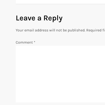
o
s
Leave a Reply
t
Your email address will not be published.
Required f
n
Comment
*
a
v
i
g
a
t