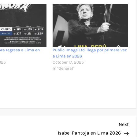
ra regresa a Lima en
Public Image Ltd. llega por primera vez
a Lima en 2026
025
October 17, 2025
In "General"
Nex
Next
Pos
Isabel Pantoja en Lima 2026