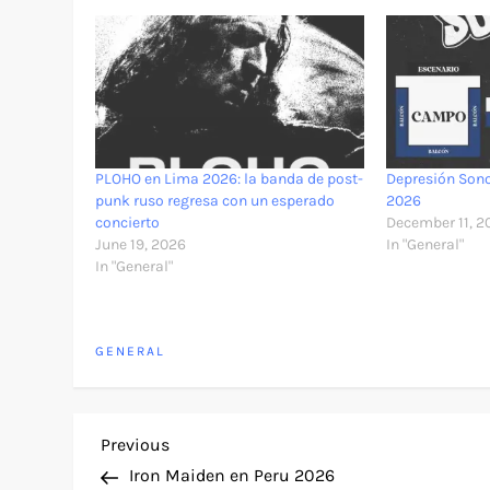
PLOHO en Lima 2026: la banda de post-
Depresión Sono
punk ruso regresa con un esperado
2026
concierto
December 11, 2
June 19, 2026
In "General"
In "General"
GENERAL
P
Previous
Previous
Post
Iron Maiden en Peru 2026