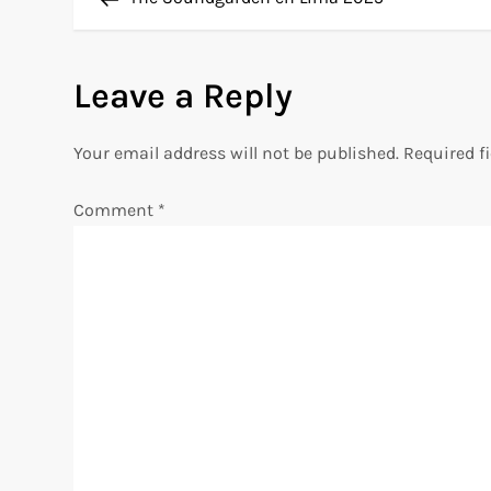
o
s
Leave a Reply
t
Your email address will not be published.
Required f
n
Comment
*
a
v
i
g
a