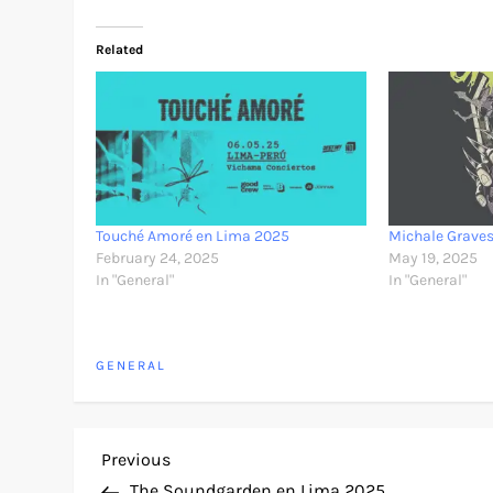
Related
Touché Amoré en Lima 2025
Michale Grave
February 24, 2025
May 19, 2025
In "General"
In "General"
GENERAL
P
Previous
Previous
Post
The Soundgarden en Lima 2025