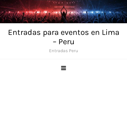
Skip
to
content
Entradas para eventos en Lima
– Peru
Entradas Peru