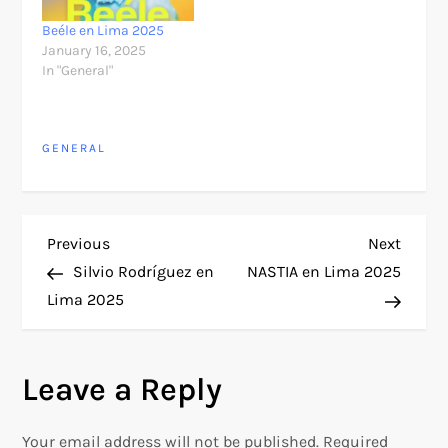
Beéle en Lima 2025
January 16, 2025
In "General"
GENERAL
P
Previous
Next
Previous
Next
Post
Post
Silvio Rodríguez en
NASTIA en Lima 2025
o
Lima 2025
s
Leave a Reply
t
n
Your email address will not be published.
Required