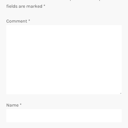
fields are marked
*
a
Comment
*
v
i
g
a
t
i
o
Name
*
n