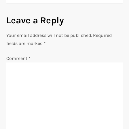
s
Leave a Reply
t
n
Your email address will not be published.
Required
fields are marked
*
a
Comment
*
v
i
g
a
t