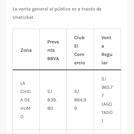
La venta general al público es a través de
Uneticket.
Club
Vent
Preve
El
a
Zona
nta
Com
Regu
BBVA
ercio
lar
S/
LA
965.7
CHIC
S/
S/
7
A DE
839.
864.9
(AGO
HUM
80
9
TADO
O
)