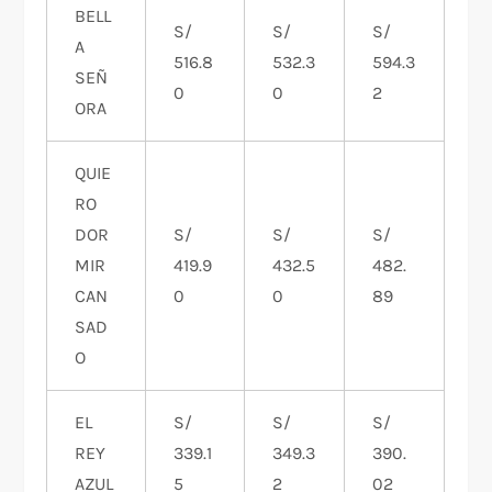
BELL
S/
S/
S/
A
516.8
532.3
594.3
SEÑ
0
0
2
ORA
QUIE
RO
DOR
S/
S/
S/
MIR
419.9
432.5
482.
CAN
0
0
89
SAD
O
EL
S/
S/
S/
REY
339.1
349.3
390.
AZUL
5
2
02