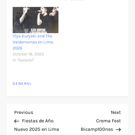
Illya Kuryaki and The
Valderramas en Lima
2026
October 18, 2025
In "General"
GENERAL
P
Previous
Next
Previous
Next
Post
Post
Fiestas de Año
Crema Fest
o
Nuevo 2025 en Lima
Bicamp100nes