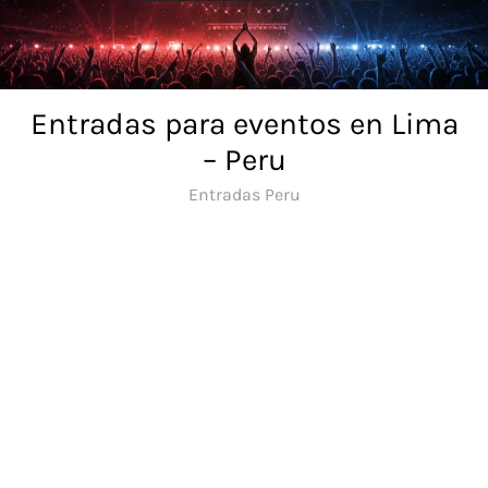
Skip
to
content
Entradas para eventos en Lima
– Peru
Entradas Peru