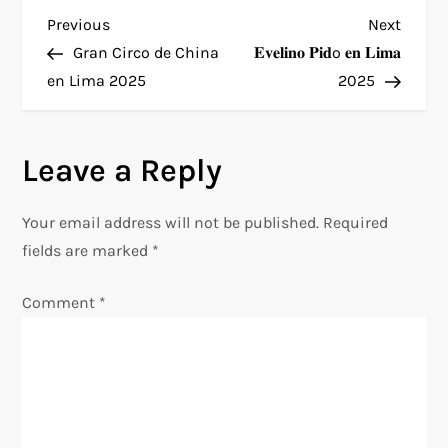
P
Previous
Next
Previous
Next
Post
Post
Gran Circo de China
𝐄𝐯𝐞𝐥𝐢𝐧𝐨 𝐏𝐢𝐝o 𝐞𝐧 𝐋𝐢𝐦𝐚
o
en Lima 2025
2025
s
Leave a Reply
t
n
Your email address will not be published.
Required
fields are marked
*
a
Comment
*
v
i
g