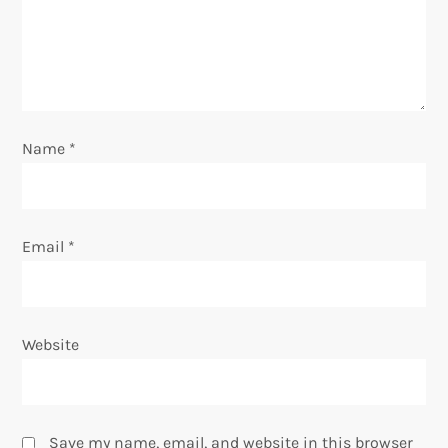
a
t
i
o
Name
*
n
Email
*
Website
Save my name, email, and website in this browser