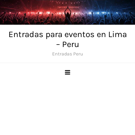
Skip
to
content
Entradas para eventos en Lima
– Peru
Entradas Peru