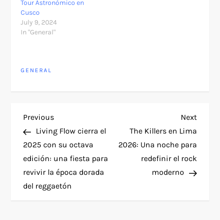
Tour Astronómico en
Cusco
July 9, 2024
In "General"
GENERAL
P
Previous
Next
Previous
Next
Post
Post
Living Flow cierra el
The Killers en Lima
o
2025 con su octava
2026: Una noche para
edición: una fiesta para
redefinir el rock
s
revivir la época dorada
moderno
t
del reggaetón
n