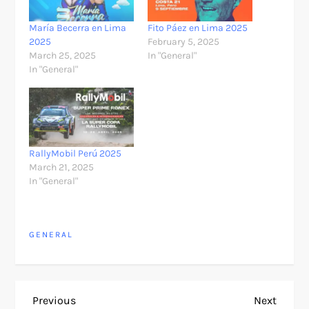
María Becerra en Lima
Fito Páez en Lima 2025
2025
February 5, 2025
March 25, 2025
In "General"
In "General"
RallyMobil Perú 2025
March 21, 2025
In "General"
GENERAL
P
Previous
Next
Previous
Next