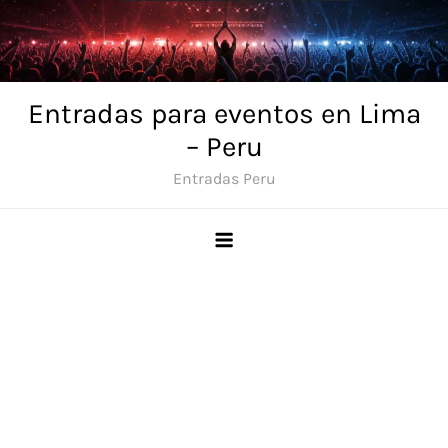
Skip
to
content
Entradas para eventos en Lima
– Peru
Entradas Peru