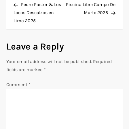
Post
Post
Pedro Pastor & Los
Piscina Libre Campo De
o
Locos Descalzos en
Marte 2025
Lima 2025
s
t
Leave a Reply
n
Your email address will not be published.
Required
a
fields are marked
*
v
Comment
*
i
g
a