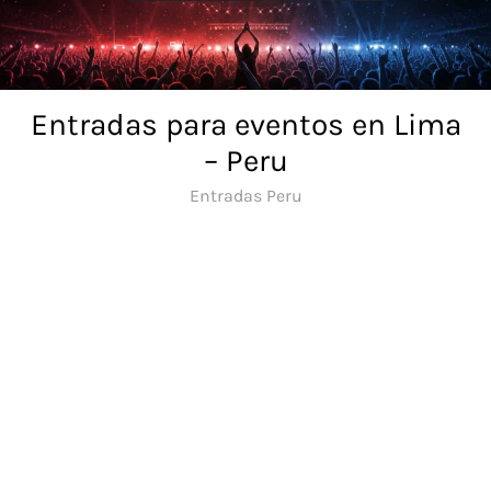
Skip
to
content
Entradas para eventos en Lima
– Peru
Entradas Peru