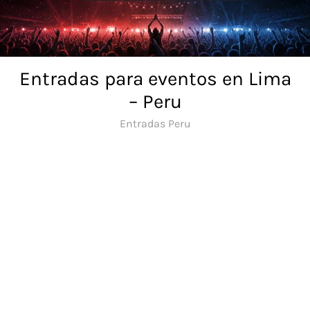
Skip
to
content
Entradas para eventos en Lima
– Peru
Entradas Peru