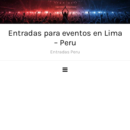
Skip
to
content
Entradas para eventos en Lima
– Peru
Entradas Peru