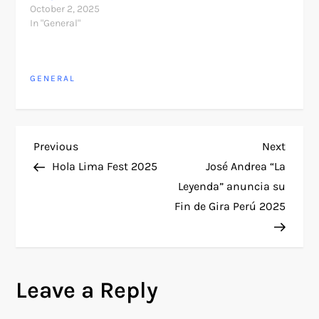
October 2, 2025
In "General"
GENERAL
P
Previous
Next
Previous
Next
Post
Post
Hola Lima Fest 2025
José Andrea “La
o
Leyenda” anuncia su
Fin de Gira Perú 2025
s
t
n
Leave a Reply