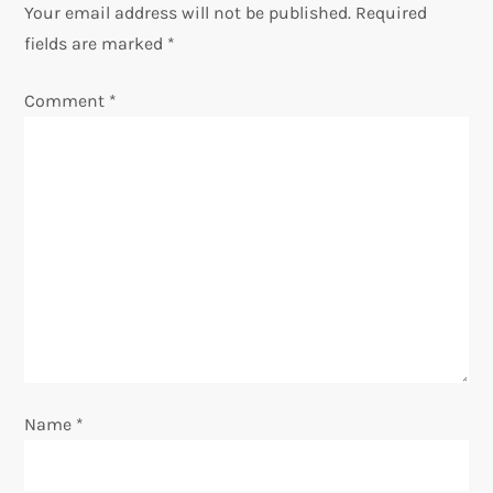
a
Your email address will not be published.
Required
v
fields are marked
*
i
Comment
*
g
a
t
i
o
n
Name
*