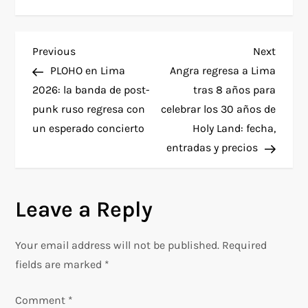
P
Previous
Next
Previous
Next
Post
Post
PLOHO en Lima
Angra regresa a Lima
o
2026: la banda de post-
tras 8 años para
punk ruso regresa con
celebrar los 30 años de
s
un esperado concierto
Holy Land: fecha,
t
entradas y precios
n
Leave a Reply
a
v
Your email address will not be published.
Required
fields are marked
*
i
Comment
*