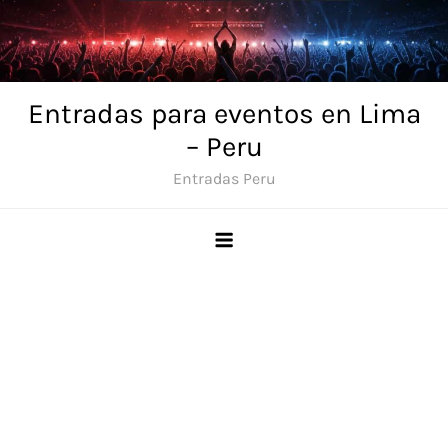
Skip
to
content
Entradas para eventos en Lima
– Peru
Entradas Peru