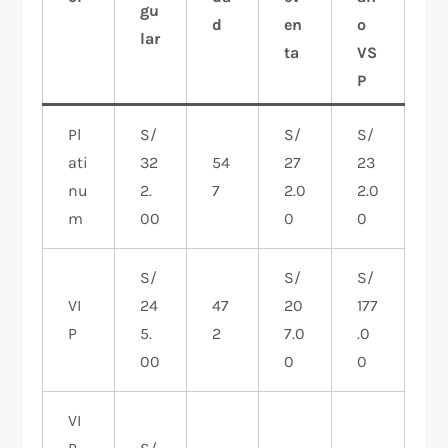
gu
d
en
o
lar
ta
VS
P
Pl
S/
S/
S/
ati
32
54
27
23
nu
2.
7
2.0
2.0
m
00
0
0
S/
S/
S/
VI
24
47
20
177
P
5.
2
7.0
.0
00
0
0
VI