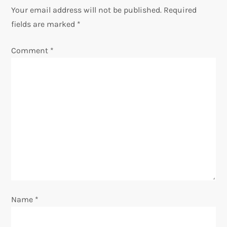
Your email address will not be published.
Required
n
fields are marked
*
a
Comment
*
v
i
g
a
t
i
Name
*
o