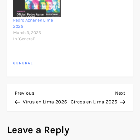
Pedro Aznar en Lima
2025
March 3, 2025
In "General"
GENERAL
P
Previous
Next
Previous
Next
Post
Post
Virus en Lima 2025
Circos en Lima 2025
o
s
Leave a Reply
t