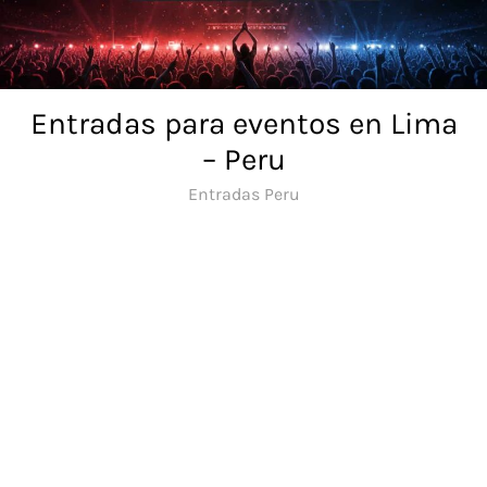
Skip
to
content
Entradas para eventos en Lima
– Peru
Entradas Peru