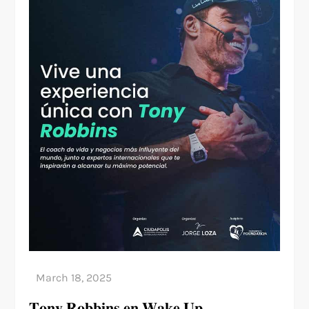
𝐓𝐨𝐧𝐲 𝐑𝐨𝐛𝐛𝐢𝐧𝐬 𝐞𝐧 𝐖𝐚𝐤𝐞 𝐔𝐩