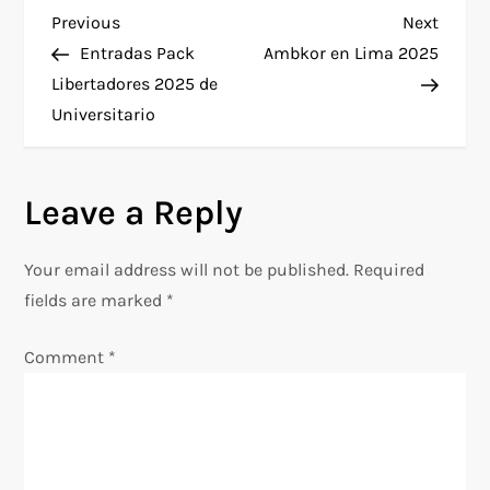
P
Previous
Next
Previous
Next
Post
Post
Entradas Pack
Ambkor en Lima 2025
o
Libertadores 2025 de
Universitario
s
t
Leave a Reply
n
Your email address will not be published.
Required
a
fields are marked
*
v
Comment
*
i
g