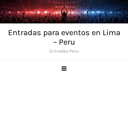
Skip
to
content
Entradas para eventos en Lima
– Peru
Entradas Peru