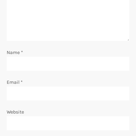
a
t
i
o
Name
*
n
Email
*
Website