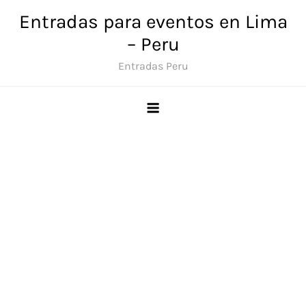
Skip
Entradas para eventos en Lima
to
– Peru
content
Entradas Peru