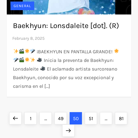
GENERAL
Baekhyun: Lonsdaleite [dot]. (R)
¡BAEKHYUN EN PANTALLA GRANDE!
Inicia la preventa de Baekhyun:
Lonsdaleite
El aclamado artista surcoreano
Baekhyun, conocido por su voz excepcional y
carisma en el […]
P
Previous
Page
Page
Page
Page
Page
1
…
49
50
51
…
81
o
page
Next