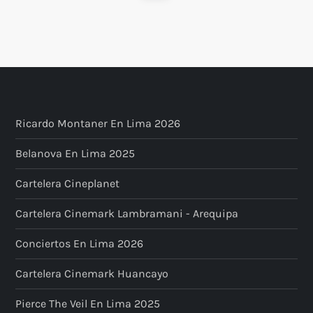
page
s
t
s
p
Ricardo Montaner En Lima 2026
a
Belanova En Lima 2025
g
Cartelera Cineplanet
i
Cartelera Cinemark Lambramani - Arequipa
Conciertos En Lima 2026
n
Cartelera Cinemark Huancayo
a
Pierce The Veil En Lima 2025